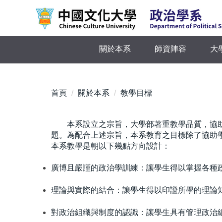
跳
到
主
要
關於本系
師資陣容
大
內
容
區
首頁
關於本系
教學目標
本系設立之宗旨，大學部著重教學品質，協
題。
為配合上述宗旨，本系教育之目標除了協助
本系教學是朝以下幾點方向設計：
廣博且嚴謹的政治學訓練：讓學生得以掌握各種
理論與實際的結合：讓學生得以印證所學的理論
對政治組織與制度的認識：讓學生具有管理政治