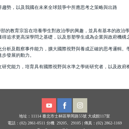
界趨勢，以及我國在未來全球競爭中所應思考之策略與出路
的教育宗旨在培養學生對政治學的興趣，並具有基本的政治學
獲得追求更高深學問之基礎，以及形塑學生成為企業與政府機構
化分析及觀察事件能力，擴大國際視野與養成正確的思考邏輯。
進步發展的動力。
立研究能力，培育具有國際視野與水準之學術研究者，以及政府
地址：11114
臺北市士林區華岡路55號
大成館117室
電話：(02) 2861-0511 分機 29205、29105 |
傳真：(02) 2862-1169